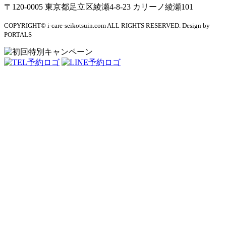
〒120-0005 東京都足立区綾瀬4-8-23 カリーノ綾瀬101
COPYRIGHT© i-care-seikotsuin.com ALL RIGHTS RESERVED. Design by
PORTALS